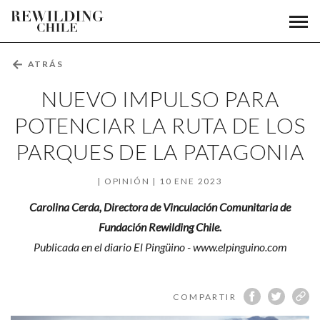
Nuevo
Men
Fundación
prin
impulso
Rewilding
Chile
para
←
ATRÁS
potenciar
NUEVO IMPULSO PARA
la
POTENCIAR LA RUTA DE LOS
PARQUES DE LA PATAGONIA
Ruta
de
OPINIÓN
10 ENE 2023
los
Carolina Cerda, Directora de Vinculación Comunitaria de
Fundación Rewilding Chile.
Parques
Publicada en el diario El Pingüino - www.elpinguino.com
de
la
COMPARTIR