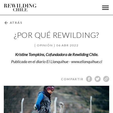
¿Por
Men
Fundación
prin
qué
Rewilding
Chile
Rewilding?
←
ATRÁS
¿POR QUÉ REWILDING?
OPINIÓN
06 ABR 2022
Kristine Tompkins, Cofundadora de Rewilding Chile.
Publicada en el diario El Llanquihue - www.ellanquihue.cl
COMPARTIR