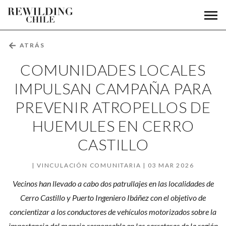
Comunidades
Men
Fundación
prin
locales
Rewilding
Chile
impulsan
←
ATRÁS
campaña
COMUNIDADES LOCALES
para
IMPULSAN CAMPAÑA PARA
PREVENIR ATROPELLOS DE
prevenir
HUEMULES EN CERRO
atropellos
CASTILLO
de
huemules
VINCULACIÓN COMUNITARIA
03 MAR 2026
Vecinos han llevado a cabo dos patrullajes en las localidades de
en
Cerro Castillo y Puerto Ingeniero Ibáñez con el objetivo de
Cerro
concientizar a los conductores de vehículos motorizados sobre la
importancia del manejo responsable en las carreteras de la región