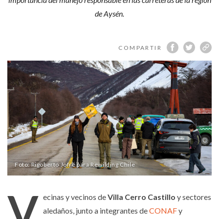
Castillo
de Aysén.
COMPARTIR
Foto: Rigoberto Jofré para Rewilding Chile
V
ecinas y vecinos de
Villa Cerro Castillo
y sectores
aledaños, junto a integrantes de
CONAF
y