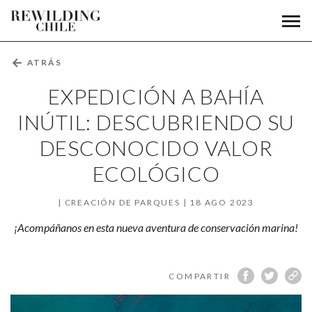
Expedición
Men
Fundación
prin
a
Rewilding
Chile
Bahía
←
ATRÁS
Inútil:
EXPEDICIÓN A BAHÍA
descubriendo
INÚTIL: DESCUBRIENDO SU
DESCONOCIDO VALOR
su
ECOLÓGICO
desconocido
valor
CREACIÓN DE PARQUES
18 AGO 2023
ecológico
¡Acompáñanos en esta nueva aventura de conservación marina!
COMPARTIR