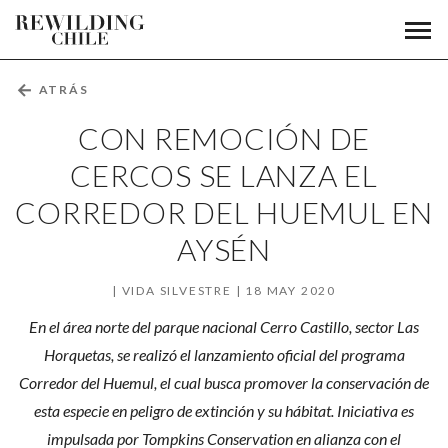
Con
Men
Fundación
prin
remoción
Rewilding
Chile
de
←
ATRÁS
cercos
CON REMOCIÓN DE
se
CERCOS SE LANZA EL
CORREDOR DEL HUEMUL EN
lanza
AYSÉN
el
corredor
VIDA SILVESTRE
18 MAY 2020
del
En el área norte del parque nacional Cerro Castillo, sector Las
Horquetas, se realizó el lanzamiento oficial del programa
huemul
Corredor del Huemul, el cual busca promover la conservación de
en
esta especie en peligro de extinción y su hábitat. Iniciativa es
impulsada por Tompkins Conservation en alianza con el