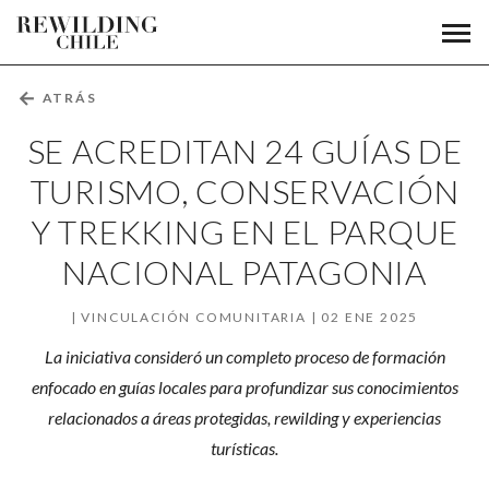
Se
Men
Fundación
prin
acreditan
Rewilding
Chile
24
←
ATRÁS
guías
SE ACREDITAN 24 GUÍAS DE
de
TURISMO, CONSERVACIÓN
Y TREKKING EN EL PARQUE
turismo,
NACIONAL PATAGONIA
conservación
y
VINCULACIÓN COMUNITARIA
02 ENE 2025
trekking
La iniciativa consideró un completo proceso de formación
enfocado en guías locales para profundizar sus conocimientos
en
relacionados a áreas protegidas, rewilding y experiencias
el
turísticas.