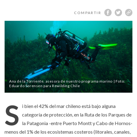
la
Patagonia
COMPARTIR
a
través
de
Esri
Storymap
Ana de la Torriente, asesora de nuestro programa marino | Foto:
Eduardo Sorensen para Rewilding Chile
S
i bien el 42% del mar chileno está bajo alguna
categoría de protección, en la Ruta de los Parques de
la Patagonia -entre Puerto Montt y Cabo de Hornos-
menos del 1% de los ecosistemas costeros (litorales, canales,