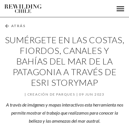
Sumérgete
Men
Fundación
prin
en
Rewilding
Chile
las
←
ATRÁS
costas,
SUMÉRGETE EN LAS COSTAS,
fiordos,
FIORDOS, CANALES Y
BAHÍAS DEL MAR DE LA
canales
PATAGONIA A TRAVÉS DE
y
ESRI STORYMAP
bahías
del
CREACIÓN DE PARQUES
09 JUN 2023
A través de imágenes y mapas interactivos esta herramienta nos
mar
permite mostrar el trabajo que realizamos para conocer la
de
belleza y las amenazas del mar austral.