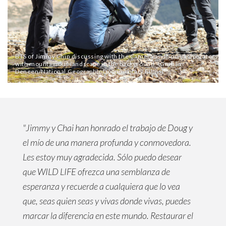
BTS of Jimmy Chin discussing with the Camera and Sound Operators
with mountainous landscape in the background. (Graham
Deneen/National Geographic Documentary Films)
"Jimmy y Chai han honrado el trabajo de Doug y
el mío de una manera profunda y conmovedora.
Les estoy muy agradecida. Sólo puedo desear
que WILD LIFE ofrezca una semblanza de
esperanza y recuerde a cualquiera que lo vea
que, seas quien seas y vivas donde vivas, puedes
marcar la diferencia en este mundo. Restaurar el