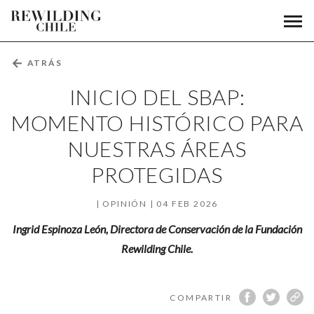
Inicio
Men
Fundación
prin
del
Rewilding
Chile
SBAP:
←
ATRÁS
momento
INICIO DEL SBAP:
histórico
MOMENTO HISTÓRICO PARA
NUESTRAS ÁREAS
para
PROTEGIDAS
nuestras
áreas
OPINIÓN
04 FEB 2026
protegidas
Ingrid Espinoza León, Directora de Conservación de la Fundación
Rewilding Chile.
COMPARTIR