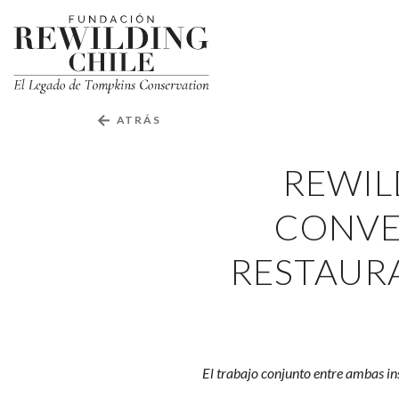
Rewilding
Chile
Fundación
Rewilding
y
Chile
CONAF
←
ATRÁS
firman
REWIL
convenio
CONVE
de
colaboración
RESTAUR
para
restaurar
bosques
El trabajo conjunto entre ambas ins