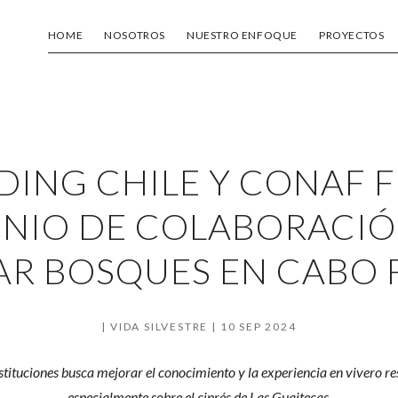
HOME
NOSOTROS
NUESTRO ENFOQUE
PROYECTOS
DING CHILE Y CONAF 
NIO DE COLABORACIÓ
AR BOSQUES EN CABO
VIDA SILVESTRE
10 SEP 2024
tituciones busca mejorar el conocimiento y la experiencia en vivero re
especialmente sobre el ciprés de Las Guaitecas.