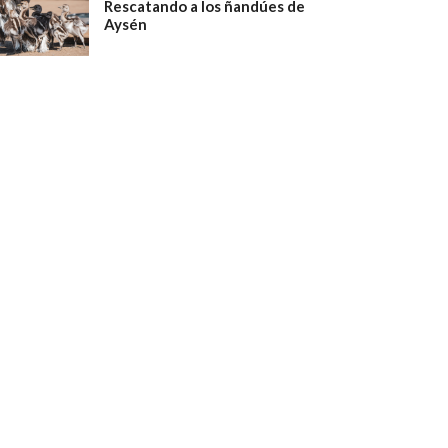
Rescatando a los ñandúes de
Aysén
dez para Rewilding Chile