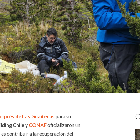
O
ciprés de Las Guaitecas
para su
lding Chile
y
CONAF
oficializaron un
es contribuir a la recuperación del