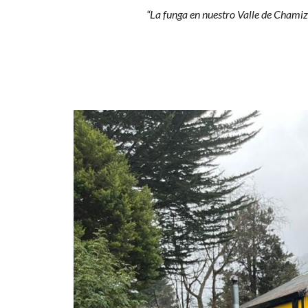
sobre
“La funga en nuestro Valle de Chamiza
arte
y
ciencia
del
reino
fungi