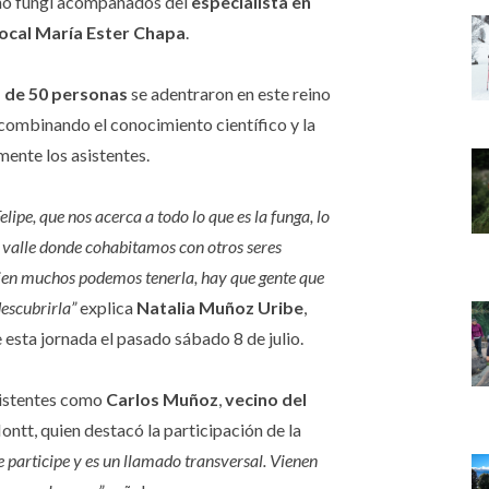
eino fungi acompañados del
especialista en
 local María Ester Chapa
.
 de 50 personas
se adentraron en este reino
 combinando el conocimiento científico y la
mente los asistentes.
ipe, que nos acerca a todo lo que es la funga, lo
e valle donde cohabitamos con otros seres
i bien muchos podemos tenerla, hay que gente que
descubrirla”
explica
Natalia Muñoz Uribe
,
 esta jornada el pasado sábado 8 de julio.
sistentes como
Carlos Muñoz
,
vecino del
ntt, quien destacó la participación de la
e participe y es un llamado transversal. Vienen