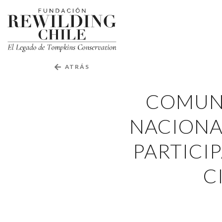
Comunidades
cercanas
Fundación
Rewilding
al
Chile
Parque
←
ATRÁS
Nacional
COMUNI
Alerce
NACIONA
Andino
finalizaron
PARTICIP
participación
C
en
taller