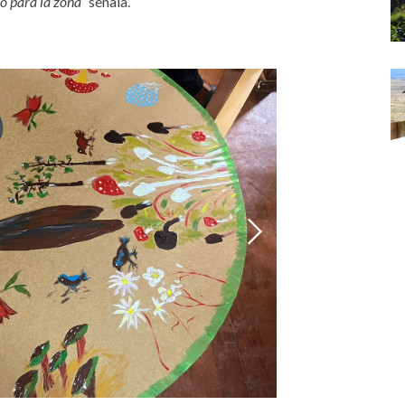
no para la zona”
señala.