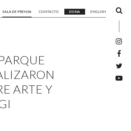
SALA DE PRENSA
CONTACTO
DONA
ENGLISH
 PARQUE
ALIZARON
RE ARTE Y
GI